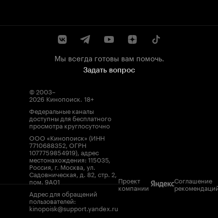
Мы всегда готовы вам помочь.
Задать вопрос
© 2003–
2026
Кинопоиск
.
18+
Федеральные каналы
доступны для бесплатного
просмотра круглосуточно
ООО «Кинопоиск» (ИНН
7710688352, ОГРН
1077759854919), адрес
местонахождения: 115035,
Россия, г. Москва, ул.
Садовническая, д. 82, стр. 2,
Проект
Соглашение
пом. 9А01
компании
рекомендаци
Адрес для обращений
пользователей:
kinopoisk@support.yandex.ru