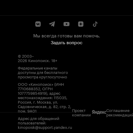
Мы всегда готовы вам помочь.
Задать вопрос
© 2003–
2026
Кинопоиск
.
18+
Федеральные каналы
доступны для бесплатного
просмотра круглосуточно
ООО «Кинопоиск» (ИНН
7710688352, ОГРН
1077759854919), адрес
местонахождения: 115035,
Россия, г. Москва, ул.
Садовническая, д. 82, стр. 2,
Проект
Соглашение
пом. 9А01
компании
рекомендаци
Адрес для обращений
пользователей:
kinopoisk@support.yandex.ru