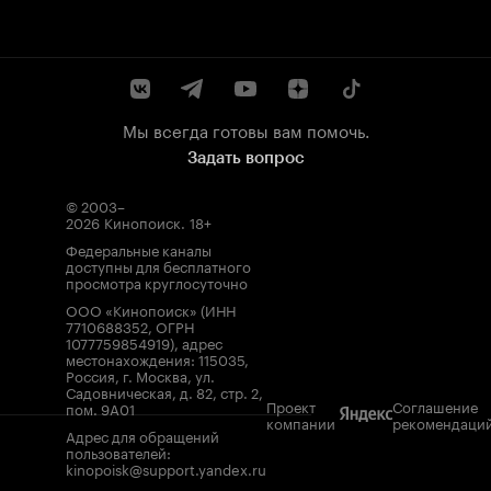
Мы всегда готовы вам помочь.
Задать вопрос
© 2003–
2026
Кинопоиск
.
18+
Федеральные каналы
доступны для бесплатного
просмотра круглосуточно
ООО «Кинопоиск» (ИНН
7710688352, ОГРН
1077759854919), адрес
местонахождения: 115035,
Россия, г. Москва, ул.
Садовническая, д. 82, стр. 2,
Проект
Соглашение
пом. 9А01
компании
рекомендаци
Адрес для обращений
пользователей:
kinopoisk@support.yandex.ru