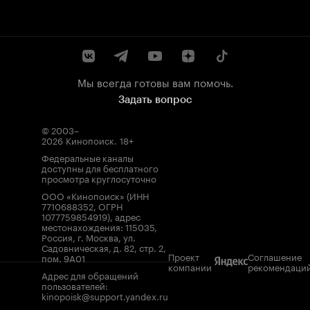
Мы всегда готовы вам помочь.
Задать вопрос
© 2003–
2026
Кинопоиск
.
18+
Федеральные каналы
доступны для бесплатного
просмотра круглосуточно
ООО «Кинопоиск» (ИНН
7710688352, ОГРН
1077759854919), адрес
местонахождения: 115035,
Россия, г. Москва, ул.
Садовническая, д. 82, стр. 2,
Проект
Соглашение
пом. 9А01
компании
рекомендаци
Адрес для обращений
пользователей:
kinopoisk@support.yandex.ru