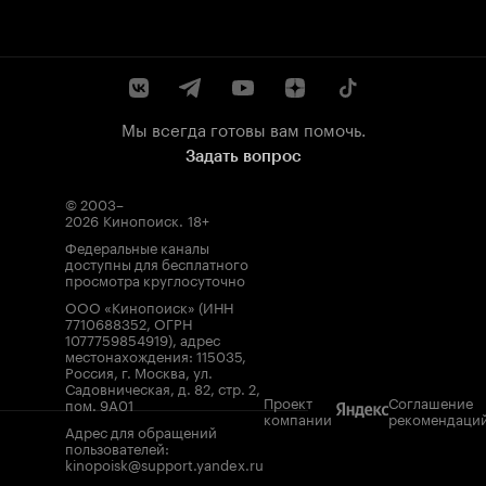
Мы всегда готовы вам помочь.
Задать вопрос
© 2003–
2026
Кинопоиск
.
18+
Федеральные каналы
доступны для бесплатного
просмотра круглосуточно
ООО «Кинопоиск» (ИНН
7710688352, ОГРН
1077759854919), адрес
местонахождения: 115035,
Россия, г. Москва, ул.
Садовническая, д. 82, стр. 2,
Проект
Соглашение
пом. 9А01
компании
рекомендаци
Адрес для обращений
пользователей:
kinopoisk@support.yandex.ru