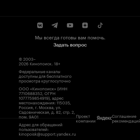
Мы всегда готовы вам помочь.
Задать вопрос
© 2003–
2026
Кинопоиск
.
18+
Федеральные каналы
доступны для бесплатного
просмотра круглосуточно
ООО «Кинопоиск» (ИНН
7710688352, ОГРН
1077759854919), адрес
местонахождения: 115035,
Россия, г. Москва, ул.
Садовническая, д. 82, стр. 2,
Проект
Соглашение
пом. 9А01
компании
рекомендаци
Адрес для обращений
пользователей:
kinopoisk@support.yandex.ru