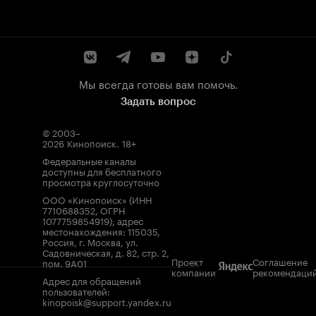
Мы всегда готовы вам помочь.
Задать вопрос
© 2003–
2026
Кинопоиск
.
18+
Федеральные каналы
доступны для бесплатного
просмотра круглосуточно
ООО «Кинопоиск» (ИНН
7710688352, ОГРН
1077759854919), адрес
местонахождения: 115035,
Россия, г. Москва, ул.
Садовническая, д. 82, стр. 2,
Проект
Соглашение
пом. 9А01
компании
рекомендаци
Адрес для обращений
пользователей:
kinopoisk@support.yandex.ru