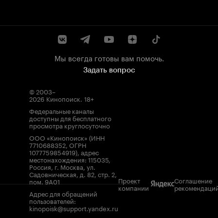
Мы всегда готовы вам помочь.
Задать вопрос
© 2003–
2026
Кинопоиск
.
18+
Федеральные каналы
доступны для бесплатного
просмотра круглосуточно
ООО «Кинопоиск» (ИНН
7710688352, ОГРН
1077759854919), адрес
местонахождения: 115035,
Россия, г. Москва, ул.
Садовническая, д. 82, стр. 2,
Проект
Соглашение
пом. 9А01
компании
рекомендаци
Адрес для обращений
пользователей:
kinopoisk@support.yandex.ru