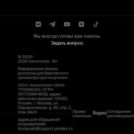
Мы всегда готовы вам помочь.
Задать вопрос
© 2003–
2026
Кинопоиск
.
18+
Федеральные каналы
доступны для бесплатного
просмотра круглосуточно
ООО «Кинопоиск» (ИНН
7710688352, ОГРН
1077759854919), адрес
местонахождения: 115035,
Россия, г. Москва, ул.
Садовническая, д. 82, стр. 2,
Проект
Соглашение
пом. 9А01
компании
рекомендаци
Адрес для обращений
пользователей:
kinopoisk@support.yandex.ru