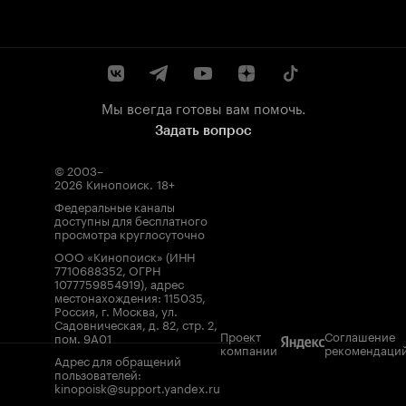
Мы всегда готовы вам помочь.
Задать вопрос
© 2003–
2026
Кинопоиск
.
18+
Федеральные каналы
доступны для бесплатного
просмотра круглосуточно
ООО «Кинопоиск» (ИНН
7710688352, ОГРН
1077759854919), адрес
местонахождения: 115035,
Россия, г. Москва, ул.
Садовническая, д. 82, стр. 2,
Проект
Соглашение
пом. 9А01
компании
рекомендаци
Адрес для обращений
пользователей:
kinopoisk@support.yandex.ru