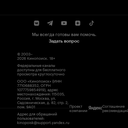
Мы всегда готовы вам помочь.
Задать вопрос
© 2003–
2026
Кинопоиск
.
18+
Федеральные каналы
доступны для бесплатного
просмотра круглосуточно
ООО «Кинопоиск» (ИНН
7710688352, ОГРН
1077759854919), адрес
местонахождения: 115035,
Россия, г. Москва, ул.
Садовническая, д. 82, стр. 2,
Проект
Соглашение
пом. 9А01
компании
рекомендаци
Адрес для обращений
пользователей:
kinopoisk@support.yandex.ru