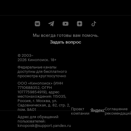
Мы всегда готовы вам помочь.
Задать вопрос
© 2003–
2026
Кинопоиск
.
18+
Федеральные каналы
доступны для бесплатного
просмотра круглосуточно
ООО «Кинопоиск» (ИНН
7710688352, ОГРН
1077759854919), адрес
местонахождения: 115035,
Россия, г. Москва, ул.
Садовническая, д. 82, стр. 2,
Проект
Соглашение
пом. 9А01
компании
рекомендаци
Адрес для обращений
пользователей:
kinopoisk@support.yandex.ru