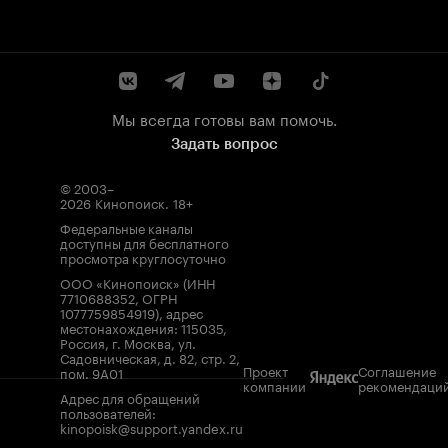
Мы всегда готовы вам помочь.
Задать вопрос
© 2003–
2026
Кинопоиск
.
18+
Федеральные каналы
доступны для бесплатного
просмотра круглосуточно
ООО «Кинопоиск» (ИНН
7710688352, ОГРН
1077759854919), адрес
местонахождения: 115035,
Россия, г. Москва, ул.
Садовническая, д. 82, стр. 2,
Проект
Соглашение
пом. 9А01
компании
рекомендаци
Адрес для обращений
пользователей:
kinopoisk@support.yandex.ru