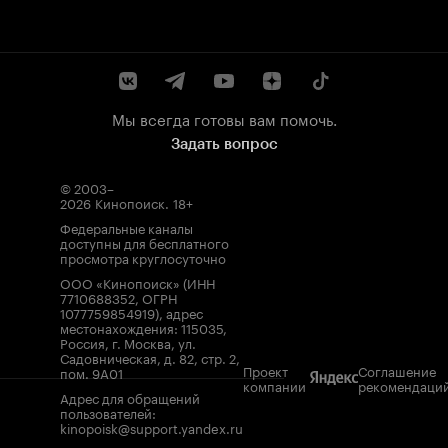
Мы всегда готовы вам помочь.
Задать вопрос
© 2003–
2026
Кинопоиск
.
18+
Федеральные каналы
доступны для бесплатного
просмотра круглосуточно
ООО «Кинопоиск» (ИНН
7710688352, ОГРН
1077759854919), адрес
местонахождения: 115035,
Россия, г. Москва, ул.
Садовническая, д. 82, стр. 2,
Проект
Соглашение
пом. 9А01
компании
рекомендаци
Адрес для обращений
пользователей:
kinopoisk@support.yandex.ru