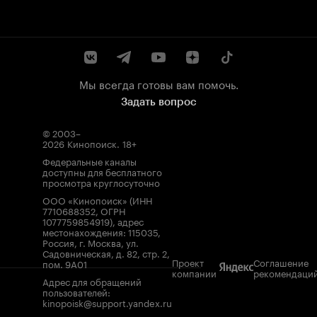
Мы всегда готовы вам помочь.
Задать вопрос
© 2003–
2026
Кинопоиск
.
18+
Федеральные каналы
доступны для бесплатного
просмотра круглосуточно
ООО «Кинопоиск» (ИНН
7710688352, ОГРН
1077759854919), адрес
местонахождения: 115035,
Россия, г. Москва, ул.
Садовническая, д. 82, стр. 2,
Проект
Соглашение
пом. 9А01
компании
рекомендаци
Адрес для обращений
пользователей:
kinopoisk@support.yandex.ru