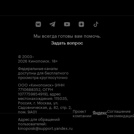
Мы всегда готовы вам помочь.
Задать вопрос
© 2003–
2026
Кинопоиск
.
18+
Федеральные каналы
доступны для бесплатного
просмотра круглосуточно
ООО «Кинопоиск» (ИНН
7710688352, ОГРН
1077759854919), адрес
местонахождения: 115035,
Россия, г. Москва, ул.
Садовническая, д. 82, стр. 2,
Проект
Соглашение
пом. 9А01
компании
рекомендаци
Адрес для обращений
пользователей:
kinopoisk@support.yandex.ru