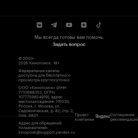
Мы всегда готовы вам помочь.
Задать вопрос
© 2003–
2026
Кинопоиск
.
18+
Федеральные каналы
доступны для бесплатного
просмотра круглосуточно
ООО «Кинопоиск» (ИНН
7710688352, ОГРН
1077759854919), адрес
местонахождения: 115035,
Россия, г. Москва, ул.
Садовническая, д. 82, стр. 2,
Проект
Соглашение
пом. 9А01
компании
рекомендаци
Адрес для обращений
пользователей:
kinopoisk@support.yandex.ru