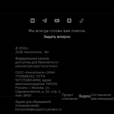
Мы всегда готовы вам помочь.
Задать вопрос
© 2003–
2026
Кинопоиск
.
18+
Федеральные каналы
доступны для бесплатного
просмотра круглосуточно
ООО «Кинопоиск» (ИНН
7710688352, ОГРН
1077759854919), адрес
местонахождения: 115035,
Россия, г. Москва, ул.
Садовническая, д. 82, стр. 2,
Проект
Соглашение
пом. 9А01
компании
рекомендаци
Адрес для обращений
пользователей:
kinopoisk@support.yandex.ru