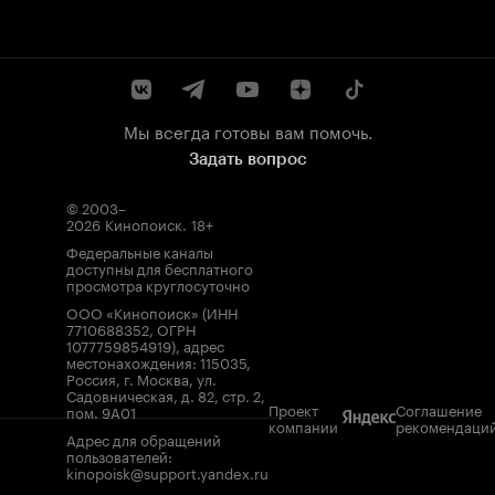
Мы всегда готовы вам помочь.
Задать вопрос
© 2003–
2026
Кинопоиск
.
18+
Федеральные каналы
доступны для бесплатного
просмотра круглосуточно
ООО «Кинопоиск» (ИНН
7710688352, ОГРН
1077759854919), адрес
местонахождения: 115035,
Россия, г. Москва, ул.
Садовническая, д. 82, стр. 2,
Проект
Соглашение
пом. 9А01
компании
рекомендаци
Адрес для обращений
пользователей:
kinopoisk@support.yandex.ru