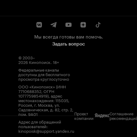
Мы всегда готовы вам помочь.
Задать вопрос
© 2003–
2026
Кинопоиск
.
18+
Федеральные каналы
доступны для бесплатного
просмотра круглосуточно
ООО «Кинопоиск» (ИНН
7710688352, ОГРН
1077759854919), адрес
местонахождения: 115035,
Россия, г. Москва, ул.
Садовническая, д. 82, стр. 2,
Проект
Соглашение
пом. 9А01
компании
рекомендаци
Адрес для обращений
пользователей:
kinopoisk@support.yandex.ru