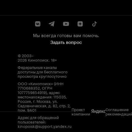
Мы всегда готовы вам помочь.
Задать вопрос
© 2003–
2026
Кинопоиск
.
18+
Федеральные каналы
доступны для бесплатного
просмотра круглосуточно
ООО «Кинопоиск» (ИНН
7710688352, ОГРН
1077759854919), адрес
местонахождения: 115035,
Россия, г. Москва, ул.
Садовническая, д. 82, стр. 2,
Проект
Соглашение
пом. 9А01
компании
рекомендаци
Адрес для обращений
пользователей:
kinopoisk@support.yandex.ru