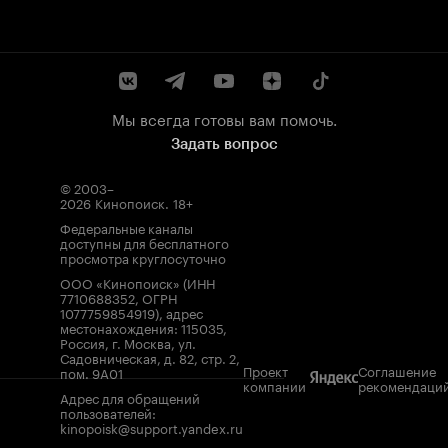
Мы всегда готовы вам помочь.
Задать вопрос
© 2003–
2026
Кинопоиск
.
18+
Федеральные каналы
доступны для бесплатного
просмотра круглосуточно
ООО «Кинопоиск» (ИНН
7710688352, ОГРН
1077759854919), адрес
местонахождения: 115035,
Россия, г. Москва, ул.
Садовническая, д. 82, стр. 2,
Проект
Соглашение
пом. 9А01
компании
рекомендаци
Адрес для обращений
пользователей:
kinopoisk@support.yandex.ru