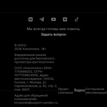
Мы всегда готовы вам помочь.
Задать вопрос
© 2003–
2026
Кинопоиск
.
18+
Федеральные каналы
доступны для бесплатного
просмотра круглосуточно
ООО «Кинопоиск» (ИНН
7710688352, ОГРН
1077759854919), адрес
местонахождения: 115035,
Россия, г. Москва, ул.
Садовническая, д. 82, стр. 2,
Проект
Соглашение
пом. 9А01
компании
рекомендаци
Адрес для обращений
пользователей:
kinopoisk@support.yandex.ru