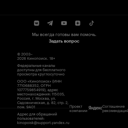
Мы всегда готовы вам помочь.
Задать вопрос
© 2003–
2026
Кинопоиск
.
18+
Федеральные каналы
доступны для бесплатного
просмотра круглосуточно
ООО «Кинопоиск» (ИНН
7710688352, ОГРН
1077759854919), адрес
местонахождения: 115035,
Россия, г. Москва, ул.
Садовническая, д. 82, стр. 2,
Проект
Соглашение
пом. 9А01
компании
рекомендаци
Адрес для обращений
пользователей:
kinopoisk@support.yandex.ru