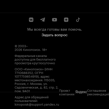
Мы всегда готовы вам помочь.
Задать вопрос
© 2003–
2026
Кинопоиск
.
18+
Федеральные каналы
доступны для бесплатного
просмотра круглосуточно
ООО «Кинопоиск» (ИНН
7710688352, ОГРН
1077759854919), адрес
местонахождения: 115035,
Россия, г. Москва, ул.
Садовническая, д. 82, стр. 2,
Проект
Соглашение
пом. 9А01
компании
рекомендаци
Адрес для обращений
пользователей:
kinopoisk@support.yandex.ru