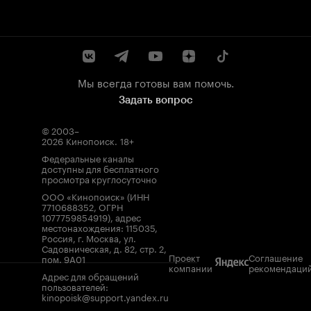
Мы всегда готовы вам помочь.
Задать вопрос
© 2003–
2026
Кинопоиск
.
18+
Федеральные каналы
доступны для бесплатного
просмотра круглосуточно
ООО «Кинопоиск» (ИНН
7710688352, ОГРН
1077759854919), адрес
местонахождения: 115035,
Россия, г. Москва, ул.
Садовническая, д. 82, стр. 2,
Проект
Соглашение
пом. 9А01
компании
рекомендаци
Адрес для обращений
пользователей:
kinopoisk@support.yandex.ru