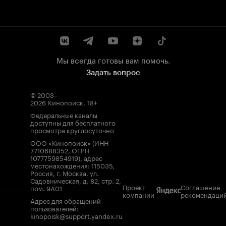
Мы всегда готовы вам помочь.
Задать вопрос
© 2003–
2026
Кинопоиск
.
18+
Федеральные каналы
доступны для бесплатного
просмотра круглосуточно
ООО «Кинопоиск» (ИНН
7710688352, ОГРН
1077759854919), адрес
местонахождения: 115035,
Россия, г. Москва, ул.
Садовническая, д. 82, стр. 2,
Проект
Соглашение
пом. 9А01
компании
рекомендаци
Адрес для обращений
пользователей:
kinopoisk@support.yandex.ru