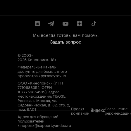
Мы всегда готовы вам помочь.
Задать вопрос
© 2003–
2026
Кинопоиск
.
18+
Федеральные каналы
доступны для бесплатного
просмотра круглосуточно
ООО «Кинопоиск» (ИНН
7710688352, ОГРН
1077759854919), адрес
местонахождения: 115035,
Россия, г. Москва, ул.
Садовническая, д. 82, стр. 2,
Проект
Соглашение
пом. 9А01
компании
рекомендаци
Адрес для обращений
пользователей:
kinopoisk@support.yandex.ru