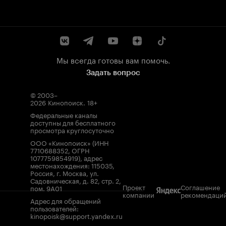
Мы всегда готовы вам помочь.
Задать вопрос
© 2003–
2026
Кинопоиск
.
18+
Федеральные каналы
доступны для бесплатного
просмотра круглосуточно
ООО «Кинопоиск» (ИНН
7710688352, ОГРН
1077759854919), адрес
местонахождения: 115035,
Россия, г. Москва, ул.
Садовническая, д. 82, стр. 2,
Проект
Соглашение
пом. 9А01
компании
рекомендаци
Адрес для обращений
пользователей:
kinopoisk@support.yandex.ru