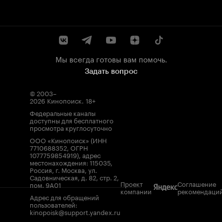
Мы всегда готовы вам помочь.
Задать вопрос
© 2003–
2026
Кинопоиск
.
18+
Федеральные каналы
доступны для бесплатного
просмотра круглосуточно
ООО «Кинопоиск» (ИНН
7710688352, ОГРН
1077759854919), адрес
местонахождения: 115035,
Россия, г. Москва, ул.
Садовническая, д. 82, стр. 2,
Проект
Соглашение
пом. 9А01
компании
рекомендаци
Адрес для обращений
пользователей:
kinopoisk@support.yandex.ru