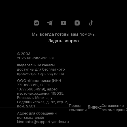
Мы всегда готовы вам помочь.
Задать вопрос
© 2003–
2026
Кинопоиск
.
18+
Федеральные каналы
доступны для бесплатного
просмотра круглосуточно
ООО «Кинопоиск» (ИНН
7710688352, ОГРН
1077759854919), адрес
местонахождения: 115035,
Россия, г. Москва, ул.
Садовническая, д. 82, стр. 2,
Проект
Соглашение
пом. 9А01
компании
рекомендаци
Адрес для обращений
пользователей:
kinopoisk@support.yandex.ru