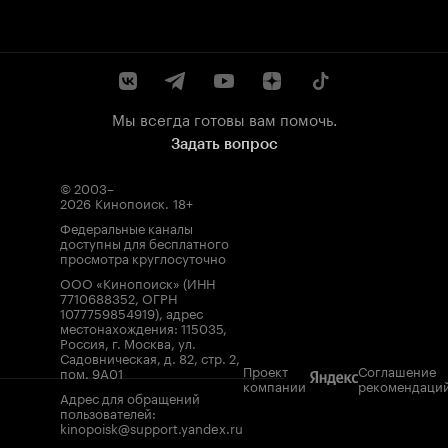
Мы всегда готовы вам помочь.
Задать вопрос
© 2003–
2026
Кинопоиск
.
18+
Федеральные каналы
доступны для бесплатного
просмотра круглосуточно
ООО «Кинопоиск» (ИНН
7710688352, ОГРН
1077759854919), адрес
местонахождения: 115035,
Россия, г. Москва, ул.
Садовническая, д. 82, стр. 2,
Проект
Соглашение
пом. 9А01
компании
рекомендаци
Адрес для обращений
пользователей:
kinopoisk@support.yandex.ru