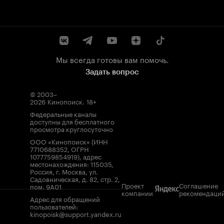
Мы всегда готовы вам помочь.
Задать вопрос
© 2003–
2026
Кинопоиск
.
18+
Федеральные каналы
доступны для бесплатного
просмотра круглосуточно
ООО «Кинопоиск» (ИНН
7710688352, ОГРН
1077759854919), адрес
местонахождения: 115035,
Россия, г. Москва, ул.
Садовническая, д. 82, стр. 2,
Проект
Соглашение
пом. 9А01
компании
рекомендаци
Адрес для обращений
пользователей:
kinopoisk@support.yandex.ru