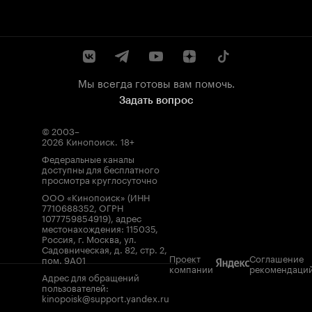
Мы всегда готовы вам помочь.
Задать вопрос
© 2003–
2026
Кинопоиск
.
18+
Федеральные каналы
доступны для бесплатного
просмотра круглосуточно
ООО «Кинопоиск» (ИНН
7710688352, ОГРН
1077759854919), адрес
местонахождения: 115035,
Россия, г. Москва, ул.
Садовническая, д. 82, стр. 2,
Проект
Соглашение
пом. 9А01
компании
рекомендаци
Адрес для обращений
пользователей:
kinopoisk@support.yandex.ru