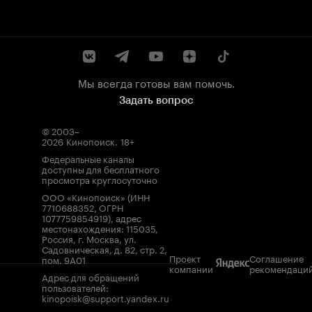
Мы всегда готовы вам помочь.
Задать вопрос
© 2003–
2026
Кинопоиск
.
18+
Федеральные каналы
доступны для бесплатного
просмотра круглосуточно
ООО «Кинопоиск» (ИНН
7710688352, ОГРН
1077759854919), адрес
местонахождения: 115035,
Россия, г. Москва, ул.
Садовническая, д. 82, стр. 2,
Проект
Соглашение
пом. 9А01
компании
рекомендаци
Адрес для обращений
пользователей:
kinopoisk@support.yandex.ru