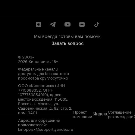
Мы всегда готовы вам помочь.
Задать вопрос
© 2003–
2026
Кинопоиск
.
18+
Федеральные каналы
доступны для бесплатного
просмотра круглосуточно
ООО «Кинопоиск» (ИНН
7710688352, ОГРН
1077759854919), адрес
местонахождения: 115035,
Россия, г. Москва, ул.
Садовническая, д. 82, стр. 2,
Проект
Соглашение
пом. 9А01
компании
рекомендаци
Адрес для обращений
пользователей:
kinopoisk@support.yandex.ru