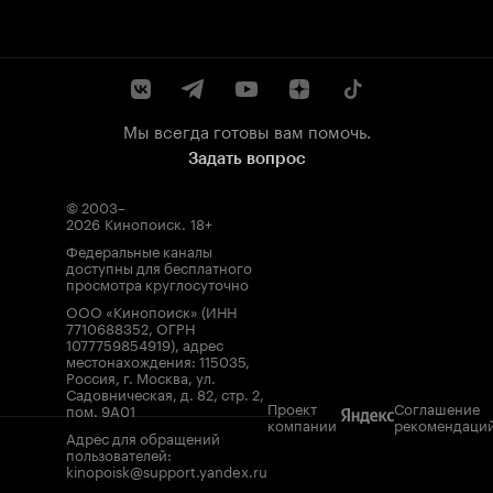
Мы всегда готовы вам помочь.
Задать вопрос
© 2003–
2026
Кинопоиск
.
18+
Федеральные каналы
доступны для бесплатного
просмотра круглосуточно
ООО «Кинопоиск» (ИНН
7710688352, ОГРН
1077759854919), адрес
местонахождения: 115035,
Россия, г. Москва, ул.
Садовническая, д. 82, стр. 2,
Проект
Соглашение
пом. 9А01
компании
рекомендаци
Адрес для обращений
пользователей:
kinopoisk@support.yandex.ru