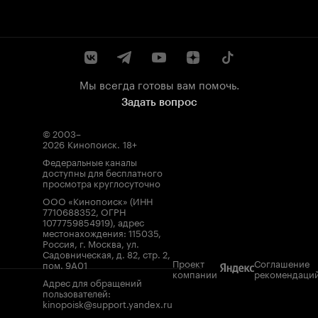
Мы всегда готовы вам помочь.
Задать вопрос
© 2003–
2026
Кинопоиск
.
18+
Федеральные каналы
доступны для бесплатного
просмотра круглосуточно
ООО «Кинопоиск» (ИНН
7710688352, ОГРН
1077759854919), адрес
местонахождения: 115035,
Россия, г. Москва, ул.
Садовническая, д. 82, стр. 2,
Проект
Соглашение
пом. 9А01
компании
рекомендаци
Адрес для обращений
пользователей:
kinopoisk@support.yandex.ru