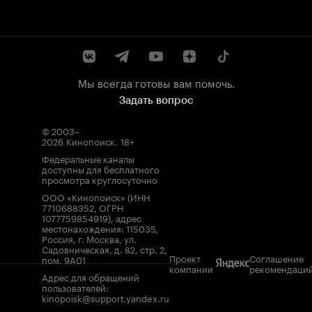
Мы всегда готовы вам помочь.
Задать вопрос
© 2003–
2026
Кинопоиск
.
18+
Федеральные каналы
доступны для бесплатного
просмотра круглосуточно
ООО «Кинопоиск» (ИНН
7710688352, ОГРН
1077759854919), адрес
местонахождения: 115035,
Россия, г. Москва, ул.
Садовническая, д. 82, стр. 2,
Проект
Соглашение
пом. 9А01
компании
рекомендаци
Адрес для обращений
пользователей:
kinopoisk@support.yandex.ru