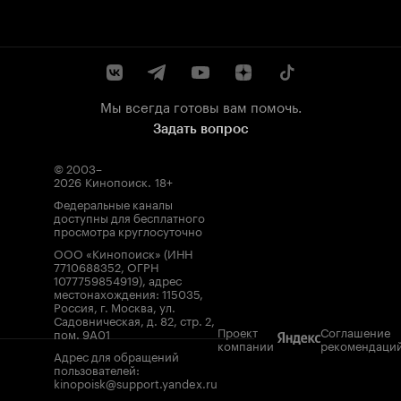
Мы всегда готовы вам помочь.
Задать вопрос
© 2003–
2026
Кинопоиск
.
18+
Федеральные каналы
доступны для бесплатного
просмотра круглосуточно
ООО «Кинопоиск» (ИНН
7710688352, ОГРН
1077759854919), адрес
местонахождения: 115035,
Россия, г. Москва, ул.
Садовническая, д. 82, стр. 2,
Проект
Соглашение
пом. 9А01
компании
рекомендаци
Адрес для обращений
пользователей:
kinopoisk@support.yandex.ru