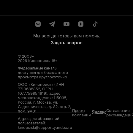
Мы всегда готовы вам помочь.
Задать вопрос
© 2003–
2026
Кинопоиск
.
18+
Федеральные каналы
доступны для бесплатного
просмотра круглосуточно
ООО «Кинопоиск» (ИНН
7710688352, ОГРН
1077759854919), адрес
местонахождения: 115035,
Россия, г. Москва, ул.
Садовническая, д. 82, стр. 2,
Проект
Соглашение
пом. 9А01
компании
рекомендаци
Адрес для обращений
пользователей:
kinopoisk@support.yandex.ru