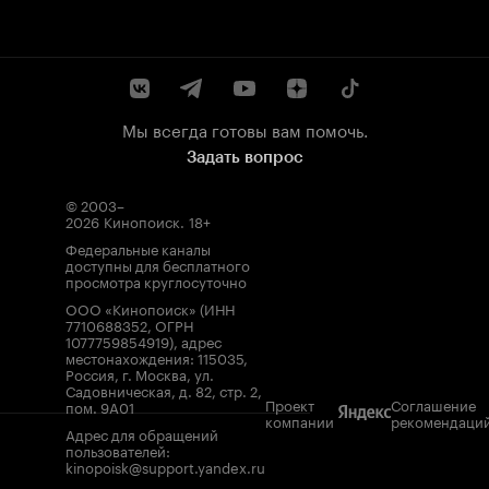
Мы всегда готовы вам помочь.
Задать вопрос
© 2003–
2026
Кинопоиск
.
18+
Федеральные каналы
доступны для бесплатного
просмотра круглосуточно
ООО «Кинопоиск» (ИНН
7710688352, ОГРН
1077759854919), адрес
местонахождения: 115035,
Россия, г. Москва, ул.
Садовническая, д. 82, стр. 2,
Проект
Соглашение
пом. 9А01
компании
рекомендаци
Адрес для обращений
пользователей:
kinopoisk@support.yandex.ru