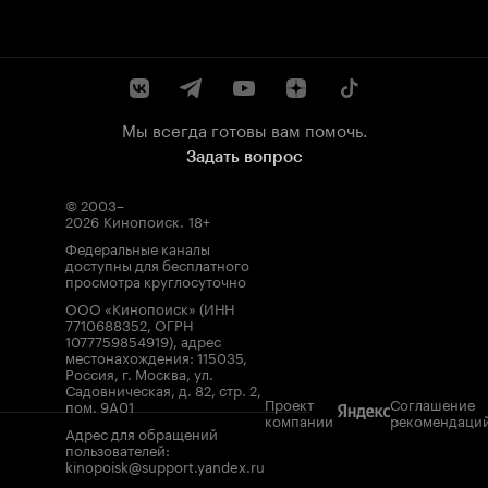
Мы всегда готовы вам помочь.
Задать вопрос
© 2003–
2026
Кинопоиск
.
18+
Федеральные каналы
доступны для бесплатного
просмотра круглосуточно
ООО «Кинопоиск» (ИНН
7710688352, ОГРН
1077759854919), адрес
местонахождения: 115035,
Россия, г. Москва, ул.
Садовническая, д. 82, стр. 2,
Проект
Соглашение
пом. 9А01
компании
рекомендаци
Адрес для обращений
пользователей:
kinopoisk@support.yandex.ru