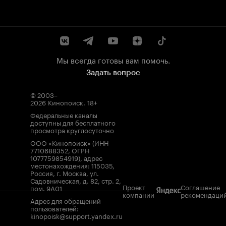
Мы всегда готовы вам помочь.
Задать вопрос
© 2003–
2026
Кинопоиск
.
18+
Федеральные каналы
доступны для бесплатного
просмотра круглосуточно
ООО «Кинопоиск» (ИНН
7710688352, ОГРН
1077759854919), адрес
местонахождения: 115035,
Россия, г. Москва, ул.
Садовническая, д. 82, стр. 2,
Проект
Соглашение
пом. 9А01
компании
рекомендаци
Адрес для обращений
пользователей:
kinopoisk@support.yandex.ru