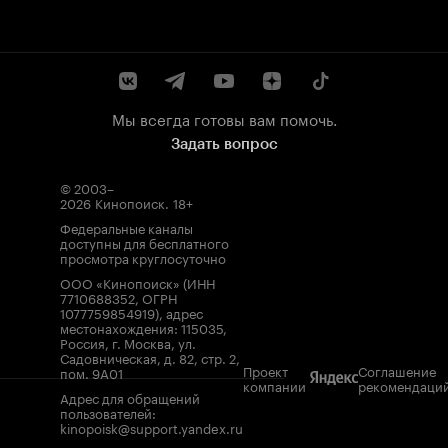
Мы всегда готовы вам помочь.
Задать вопрос
© 2003–
2026
Кинопоиск
.
18+
Федеральные каналы
доступны для бесплатного
просмотра круглосуточно
ООО «Кинопоиск» (ИНН
7710688352, ОГРН
1077759854919), адрес
местонахождения: 115035,
Россия, г. Москва, ул.
Садовническая, д. 82, стр. 2,
Проект
Соглашение
пом. 9А01
компании
рекомендаци
Адрес для обращений
пользователей:
kinopoisk@support.yandex.ru