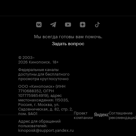
Мы всегда готовы вам помочь.
Задать вопрос
© 2003–
2026
Кинопоиск
.
18+
Федеральные каналы
доступны для бесплатного
просмотра круглосуточно
ООО «Кинопоиск» (ИНН
7710688352, ОГРН
1077759854919), адрес
местонахождения: 115035,
Россия, г. Москва, ул.
Садовническая, д. 82, стр. 2,
Проект
Соглашение
пом. 9А01
компании
рекомендаци
Адрес для обращений
пользователей:
kinopoisk@support.yandex.ru