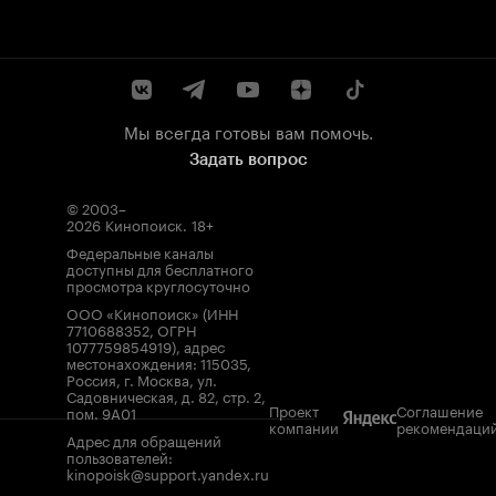
Мы всегда готовы вам помочь.
Задать вопрос
© 2003–
2026
Кинопоиск
.
18+
Федеральные каналы
доступны для бесплатного
просмотра круглосуточно
ООО «Кинопоиск» (ИНН
7710688352, ОГРН
1077759854919), адрес
местонахождения: 115035,
Россия, г. Москва, ул.
Садовническая, д. 82, стр. 2,
Проект
Соглашение
пом. 9А01
компании
рекомендаци
Адрес для обращений
пользователей:
kinopoisk@support.yandex.ru