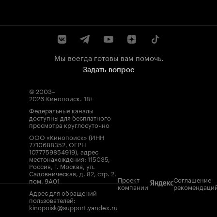
Мы всегда готовы вам помочь.
Задать вопрос
© 2003–
2026
Кинопоиск
.
18+
Федеральные каналы
доступны для бесплатного
просмотра круглосуточно
ООО «Кинопоиск» (ИНН
7710688352, ОГРН
1077759854919), адрес
местонахождения: 115035,
Россия, г. Москва, ул.
Садовническая, д. 82, стр. 2,
Проект
Соглашение
пом. 9А01
компании
рекомендаци
Адрес для обращений
пользователей:
kinopoisk@support.yandex.ru