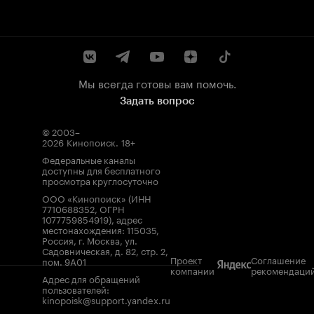
Мы всегда готовы вам помочь.
Задать вопрос
© 2003–
2026
Кинопоиск
.
18+
Федеральные каналы
доступны для бесплатного
просмотра круглосуточно
ООО «Кинопоиск» (ИНН
7710688352, ОГРН
1077759854919), адрес
местонахождения: 115035,
Россия, г. Москва, ул.
Садовническая, д. 82, стр. 2,
Проект
Соглашение
пом. 9А01
компании
рекомендаци
Адрес для обращений
пользователей:
kinopoisk@support.yandex.ru