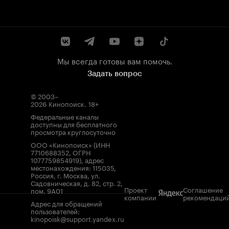
Мы всегда готовы вам помочь.
Задать вопрос
© 2003–
2026
Кинопоиск
.
18+
Федеральные каналы
доступны для бесплатного
просмотра круглосуточно
ООО «Кинопоиск» (ИНН
7710688352, ОГРН
1077759854919), адрес
местонахождения: 115035,
Россия, г. Москва, ул.
Садовническая, д. 82, стр. 2,
Проект
Соглашение
пом. 9А01
компании
рекомендаци
Адрес для обращений
пользователей:
kinopoisk@support.yandex.ru